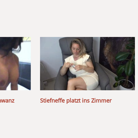
chwanz
Stiefneffe platzt ins Zimmer