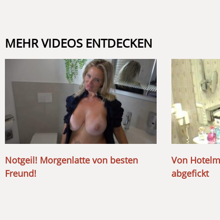
MEHR VIDEOS ENTDECKEN
Notgeil! Morgenlatte von besten
Von Hotelma
Freund!
abgefickt